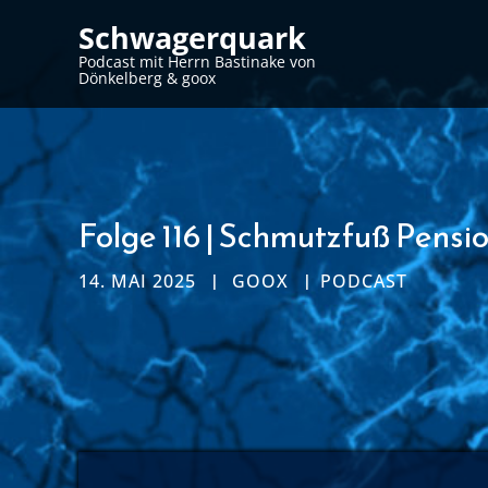
Schwagerquark
Podcast mit Herrn Bastinake von
Dönkelberg & goox
Folge 116 | Schmutzfuß Pensi
14. MAI 2025
GOOX
PODCAST