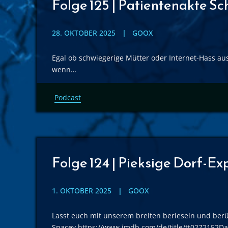
Folge 125 | Patientenakte S
28. OKTOBER 2025
GOOX
Egal ob schwiegerige Mütter oder Internet-Hass au
wenn…
Podcast
Folge 124 | Pieksige Dorf-E
1. OKTOBER 2025
GOOX
Lasst euch mit unserem breiten berieseln und berü
Spacey https://www.imdb.com/de/title/tt0272152D