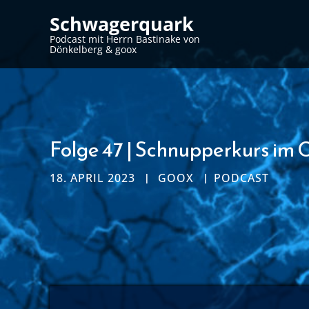
Schwagerquark
Podcast mit Herrn Bastinake von
Dönkelberg & goox
Folge 47 | Schnupperkurs im 
18. APRIL 2023
GOOX
PODCAST