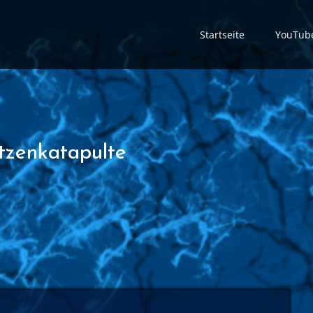
Startseite
YouTub
atzenkatapulte