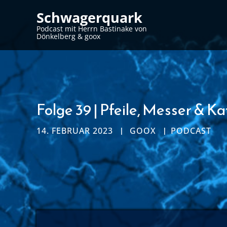
Schwagerquark
Podcast mit Herrn Bastinake von
Dönkelberg & goox
Folge 39 | Pfeile, Messer & K
14. FEBRUAR 2023
GOOX
PODCAST