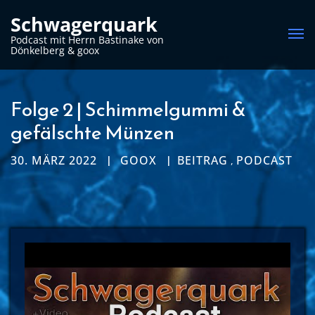
Schwagerquark
Me
Podcast mit Herrn Bastinake von
Dönkelberg & goox
Folge 2 | Schimmelgummi &
gefälschte Münzen
30. MÄRZ 2022
GOOX
BEITRAG
PODCAST
,